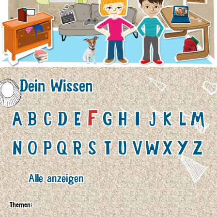
Dein Wissen
F
A
B
C
D
E
G
H
I
J
K
L
M
N
O
P
Q
R
S
T
U
V
W
X
Y
Z
Alle anzeigen
Themen: