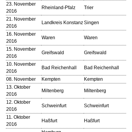
23. November
Rheinland-Pfalz
Trier
Eu
2016
21. November
Landkreis Konstanz
Singen
St
2016
16. November
Waren
Waren
Bü
2016
15. November
Greifswald
Greifswald
St
2016
10. November
Bad Reichenhall
Bad Reichenhall
Ba
2016
08. November
Kempten
Kempten
St
13. Oktober
Miltenberg
Miltenberg
Bü
2016
12. Oktober
Schweinfurt
Schweinfurt
St
2016
11. Oktober
Haßfurt
Haßfurt
St
2016