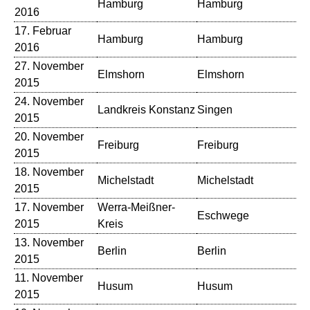
Hamburg
Hamburg
Ha
2016
17. Februar
Hamburg
Hamburg
Bü
2016
27. November
Elmshorn
Elmshorn
St
2015
24. November
Landkreis Konstanz
Singen
St
2015
20. November
Th
Freiburg
Freiburg
2015
Ha
18. November
Michelstadt
Michelstadt
Od
2015
17. November
Werra-Meißner-
Eschwege
St
2015
Kreis
13. November
Berlin
Berlin
Th
2015
11. November
Husum
Husum
No
2015