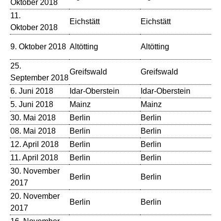
Oktober 2018
In
11.
Eichstätt
Eichstätt
Al
Oktober 2018
Ku
9. Oktober 2018
Altötting
Altötting
Al
25.
Greifswald
Greifswald
St
September 2018
6. Juni 2018
Idar-Oberstein
Idar-Oberstein
St
5. Juni 2018
Mainz
Mainz
Ma
30. Mai 2018
Berlin
Berlin
Be
08. Mai 2018
Berlin
Berlin
Be
12. April 2018
Berlin
Berlin
Be
11. April 2018
Berlin
Berlin
Be
30. November
Be
Berlin
Berlin
2017
Ma
20. November
Berlin
Berlin
Be
2017