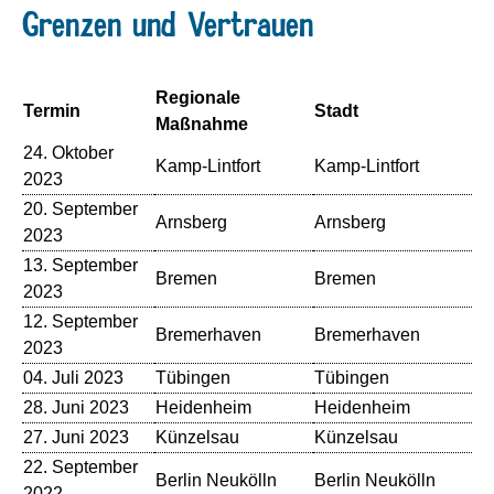
Grenzen und Vertrauen
Regionale
Termin
Stadt
Ve
Maßnahme
24. Oktober
Kamp-Lintfort
Kamp-Lintfort
St
2023
20. September
Arnsberg
Arnsberg
Sa
2023
13. September
Bremen
Bremen
Ku
2023
12. September
Bremerhaven
Bremerhaven
Th
2023
04. Juli 2023
Tübingen
Tübingen
La
28. Juni 2023
Heidenheim
Heidenheim
Ko
27. Juni 2023
Künzelsau
Künzelsau
St
22. September
Berlin Neukölln
Berlin Neukölln
He
2022