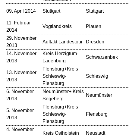
St
09. April 2014
Stuttgart
Stuttgart
(A
11. Februar
Vogtlandkreis
Plauen
Th
2014
29. November
De
Auftakt Landestour
Dresden
2013
M
14. November
Kreis Herzigtum-
Schwarzenbek
Fe
2013
Lauenburg
Flensburg+Kreis
13. November
Schleswig-
Schleswig
Sl
2013
Flensburg
6. November
Neumünster+ Kreis
Th
Neumünster
2013
Segeberg
Ne
Flensburg+Kreis
5. November
Schleswig-
Flensburg
Th
2013
Flensburg
4. November
Th
Kreis Ostholstein
Neustadt