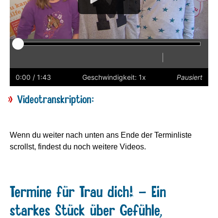
|
Abspielen
Neustart
Zurück
Vorwärts
Schneller
Langsamer
Einstellunge
Vollbild
Lauts
einschalt
0:00
/ 1:43
Geschwindigkeit: 1x
Pausiert
Videotranskription:
Wenn du weiter nach unten ans Ende der Terminliste
scrollst, findest du noch weitere Videos.
Termine für Trau dich! - Ein
starkes Stück über Gefühle,