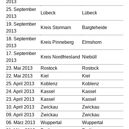
2013
Li
25. September
Lübeck
Lübeck
Th
2013
19. September
Kl
Kreis Stormarn
Bargteheide
2013
Ba
18. September
Kreis Pinneberg
Elmshorn
Th
2013
17. September
Kreis Nordfriesland
Niebüll
St
2013
23. Mai 2013
Rostock
Rostock
St
22. Mai 2013
Kiel
Kiel
Ki
25. April 2013
Koblenz
Koblenz
Rh
24. April 2013
Kassel
Kassel
Ko
23. April 2013
Kassel
Kassel
Ko
10. April 2013
Zwickau
Zwickau
Al
09. April 2013
Zwickau
Zwickau
Al
06. März 2013
Wuppertal
Wuppertal
Ha