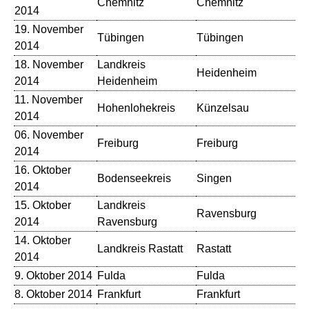
Chemnitz
Chemnitz
Lu
2014
19. November
Tübingen
Tübingen
La
2014
18. November
Landkreis
Heidenheim
Ko
2014
Heidenheim
11. November
Hohenlohekreis
Künzelsau
St
2014
06. November
Freiburg
Freiburg
Th
2014
16. Oktober
Bodenseekreis
Singen
St
2014
15. Oktober
Landkreis
Ravensburg
Ko
2014
Ravensburg
14. Oktober
Landkreis Rastatt
Rastatt
Ba
2014
9. Oktober 2014
Fulda
Fulda
Sc
8. Oktober 2014
Frankfurt
Frankfurt
Sc