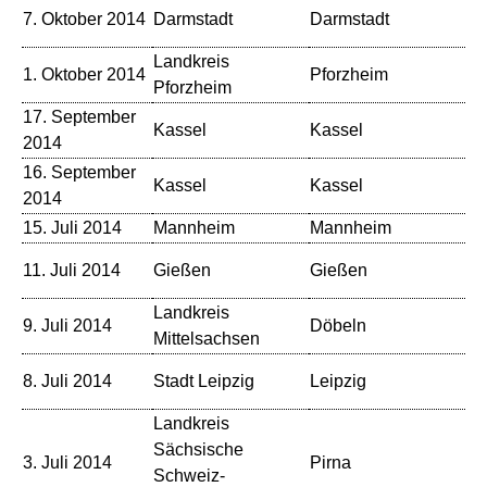
St
7. Oktober 2014
Darmstadt
Darmstadt
Kl
Landkreis
1. Oktober 2014
Pforzheim
Ku
Pforzheim
17. September
Kassel
Kassel
Ko
2014
16. September
Kassel
Kassel
Ko
2014
15. Juli 2014
Mannheim
Mannheim
Ca
Ko
11. Juli 2014
Gießen
Gießen
Gr
Landkreis
9. Juli 2014
Döbeln
Th
Mittelsachsen
Sc
8. Juli 2014
Stadt Leipzig
Leipzig
Le
Landkreis
Sächsische
3. Juli 2014
Pirna
Ha
Schweiz-