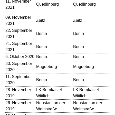
11. November
Quedlinburg
Quedlinburg
St
2021
Gr
09. November
Zeitz
Zeitz
Th
2021
22. September
Berlin
Berlin
At
2021
21. September
Berlin
Berlin
At
2021
6. Oktober 2020
Berlin
Berlin
Th
30. September
Magdeburg
Magdeburg
Al
2020
11. September
Berlin
Berlin
A
2020
28. November
LK Bernkastel-
LK Bernkastel-
Ba
2019
Wittlich
Wittlich
26. November
Neustadt an der
Neustadt an der
Sa
2019
Weinstraße
Weinstraße