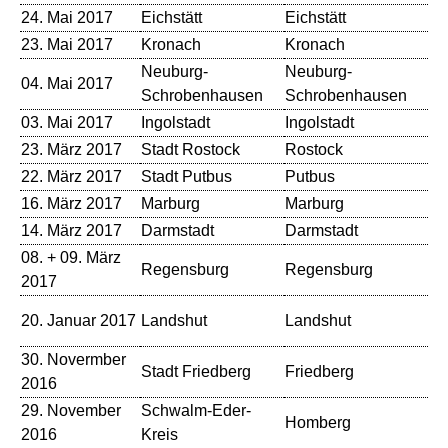
24. Mai 2017
Eichstätt
Eichstätt
Al
23. Mai 2017
Kronach
Kronach
Kr
Neuburg-
Neuburg-
04. Mai 2017
St
Schrobenhausen
Schrobenhausen
03. Mai 2017
Ingolstadt
Ingolstadt
St
23. März 2017
Stadt Rostock
Rostock
Vo
22. März 2017
Stadt Putbus
Putbus
Th
16. März 2017
Marburg
Marburg
Ku
14. März 2017
Darmstadt
Darmstadt
St
08. + 09. März
Regensburg
Regensburg
Th
2017
Ka
20. Januar 2017
Landshut
Landshut
Ha
30. Novermber
Stadt Friedberg
Friedberg
St
2016
29. November
Schwalm-Eder-
Homberg
St
2016
Kreis