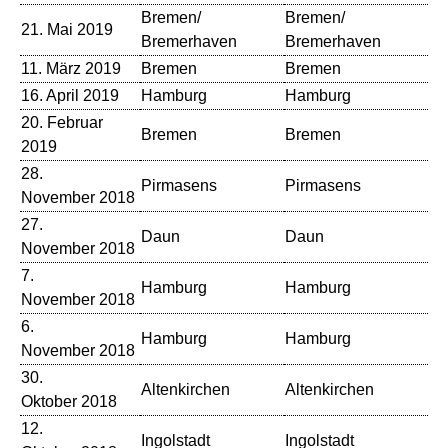
Bremen/
Bremen/
21. Mai 2019
Th
Bremerhaven
Bremerhaven
11. März 2019
Bremen
Bremen
Th
16. April 2019
Hamburg
Hamburg
Ru
20. Februar
Bremen
Bremen
Th
2019
28.
Pirmasens
Pirmasens
Fe
November 2018
27.
Daun
Daun
Fo
November 2018
7.
Hamburg
Hamburg
Ru
November 2018
6.
Hamburg
Hamburg
Ru
November 2018
30.
Altenkirchen
Altenkirchen
St
Oktober 2018
12.
Al
Ingolstadt
Ingolstadt