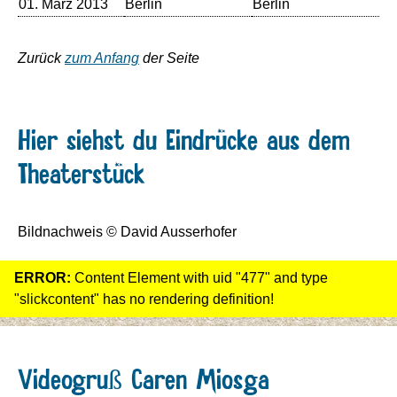
01. März 2013
Berlin
Berlin
Re
Zurück
zum Anfang
der Seite
Hier siehst du Eindrücke aus dem
Theaterstück
Bildnachweis © David Ausserhofer
ERROR:
Content Element with uid "477" and type
"slickcontent" has no rendering definition!
Videogruß Caren Miosga