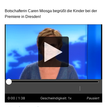
Botschafterin Caren Miosga begrüßt die Kinder bei der
Premiere in Dresden!
Media
Player
|
Abspielen
Neustart
Zurück
Vorwärts
Schneller
Langsamer
Einstellunge
Vollbild
Lauts
einschalt
0:00
/ 1:38
Geschwindigkeit: 1x
Pausiert