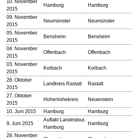
10. November
Hamburg
Hamburg
Bü
2015
09. November
Neumünster
Neumünster
St
2015
05. November
Bensheim
Bensheim
Pa
2015
04. November
Offenbach
Offenbach
Ca
2015
03. November
Korbach
Korbach
St
2015
28. Oktober
Landkreis Rastatt
Rastatt
Ba
2015
27. Oktober
Hohenlohekreis
Neuenstein
St
2015
10. Juni 2015
Hamburg
Hamburg
Bü
Auftakt Landestour,
De
9. Juni 2015
Hamburg
Hamburg
Sc
28. November