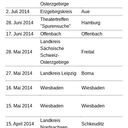
Osterzgebirge
2. Juli 2014
Erzgebirgskreis
Aue
Ku
Theatertreffen
28. Juni 2014
Hamburg
Fu
"Spurensuche"
17. Juni 2014
Offenbach
Offenbach
Ca
Landkreis
Sächsische
St
28. Mai 2014
Freital
Schweiz-
Fr
Osterzgebirge
St
27. Mai 2014
Landkreis Leipzig
Borna
Bo
Ku
16. Mai 2014
Wiesbaden
Wiesbaden
Ku
Ku
15. Mai 2014
Wiesbaden
Wiesbaden
Ku
La
Landkreis
Ku
15. April 2014
Schkeuditz
Nordsachsen
So