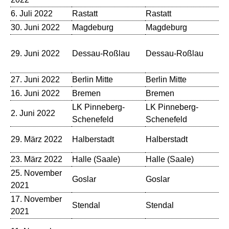
6. Juli 2022
Rastatt
Rastatt
Ba
30. Juni 2022
Magdeburg
Magdeburg
Al
Hu
29. Juni 2022
Dessau-Roßlau
Dessau-Roßlau
Ve
Go
27. Juni 2022
Berlin Mitte
Berlin Mitte
At
16. Juni 2022
Bremen
Bremen
Di
LK Pinneberg-
LK Pinneberg-
2. Juni 2022
Fo
Schenefeld
Schenefeld
No
29. März 2022
Halberstadt
Halberstadt
St
23. März 2022
Halle (Saale)
Halle (Saale)
Hä
25. November
Au
Goslar
Goslar
2021
Se
17. November
Stendal
Stendal
Ho
2021
No