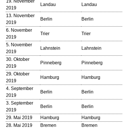
19. November
Landau
Landau
Fe
2019
13. November
Berlin
Berlin
Fo
2019
6. November
Trier
Trier
Eu
2019
5. November
Lahnstein
Lahnstein
St
2019
30. Oktober
Fe
Pinneberg
Pinneberg
2019
Po
29. Oktober
Hamburg
Hamburg
Ru
2019
4. September
Berlin
Berlin
Be
2019
3. September
Berlin
Berlin
Be
2019
29. Mai 2019
Hamburg
Hamburg
Ru
28. Mai 2019
Bremen
Bremen
Di