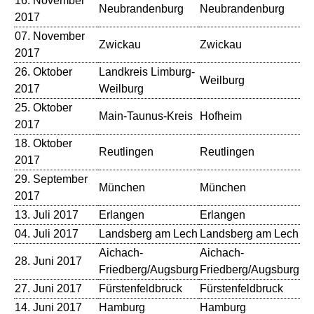
16. November
Ha
Neubrandenburg
Neubrandenburg
2017
Bi
07. November
Zwickau
Zwickau
Al
2017
26. Oktober
Landkreis Limburg-
Weilburg
St
2017
Weilburg
25. Oktober
Main-Taunus-Kreis
Hofheim
St
2017
18. Oktober
Reutlingen
Reutlingen
St
2017
29. September
München
München
De
2017
13. Juli 2017
Erlangen
Erlangen
He
04. Juli 2017
Landsberg am Lech
Landsberg am Lech
St
Aichach-
Aichach-
28. Juni 2017
St
Friedberg/Augsburg
Friedberg/Augsburg
27. Juni 2017
Fürstenfeldbruck
Fürstenfeldbruck
St
14. Juni 2017
Hamburg
Hamburg
Er