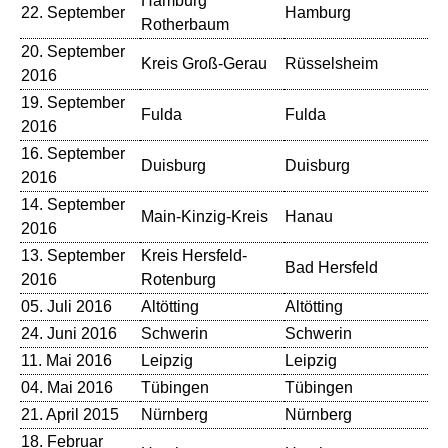
Hamburg
22. September
Hamburg
Ru
Rotherbaum
20. September
Kreis Groß-Gerau
Rüsselsheim
Th
2016
19. September
Fulda
Fulda
Sc
2016
16. September
Duisburg
Duisburg
Th
2016
14. September
Co
Main-Kinzig-Kreis
Hanau
2016
Wi
13. September
Kreis Hersfeld-
Bad Hersfeld
St
2016
Rotenburg
05. Juli 2016
Altötting
Altötting
Ku
24. Juni 2016
Schwerin
Schwerin
Ca
11. Mai 2016
Leipzig
Leipzig
Sc
04. Mai 2016
Tübingen
Tübingen
La
21. April 2015
Nürnberg
Nürnberg
St
18. Februar